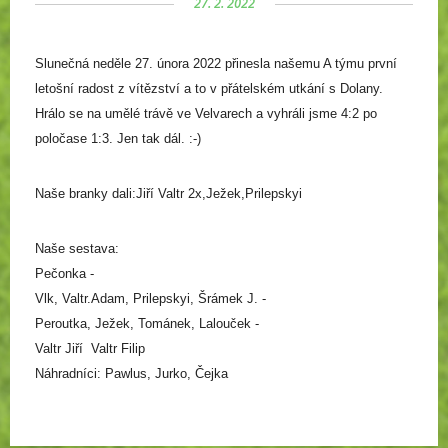
27. 2. 2022
Slunečná neděle 27. února 2022 přinesla našemu A týmu první
letošní radost z vítězství a to v přátelském utkání s Dolany.
Hrálo se na umělé trávě ve Velvarech a vyhráli jsme 4:2 po
poločase 1:3. Jen tak dál. :-)
Naše branky dali:Jiří Valtr 2x,Ježek,Prilepskyi
Naše s
estava:
Pečonka -
Vlk, Valtr.Adam,
Prilepskyi, Šrámek J. -
Peroutka, Ježek, Tománek,
Lalouček -
Valtr Jiří Valtr Filip
Náhradníci: Pawlus, Jurko, Čejka