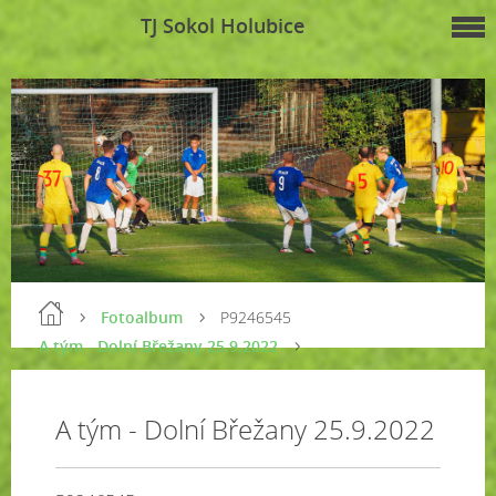
TJ Sokol Holubice
Fotoalbum
P9246545
A tým - Dolní Břežany 25.9.2022
A tým - Dolní Břežany 25.9.2022