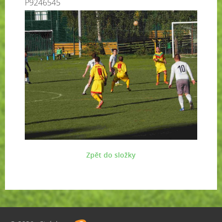
P9246545
Zpět do složky