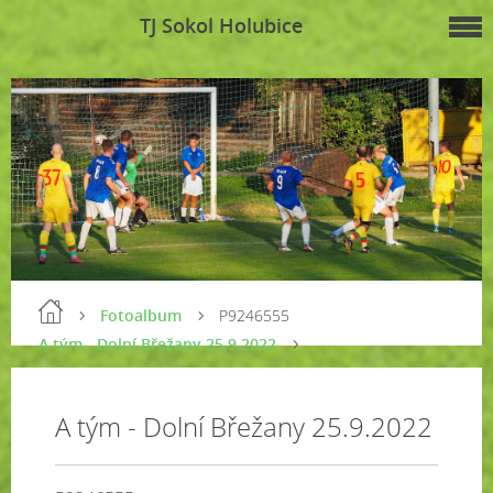
TJ Sokol Holubice
Fotoalbum
P9246555
A tým - Dolní Břežany 25.9.2022
A tým - Dolní Břežany 25.9.2022