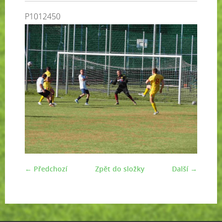
P1012450
← Předchozí
Zpět do složky
Další →