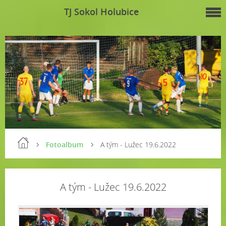
TJ Sokol Holubice
Fotoalbum
A tým - Lužec 19.6.2022
A tým - Lužec 19.6.2022