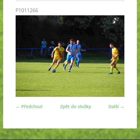
P1011266
← Předchozí
Zpět do složky
Další →