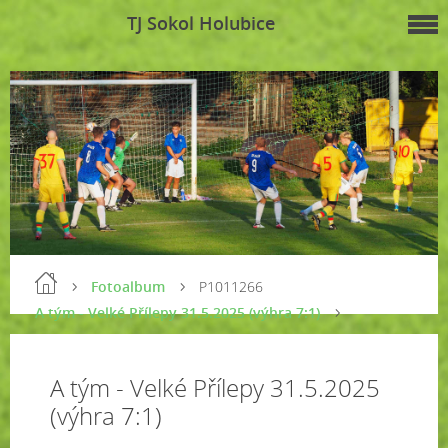
TJ Sokol Holubice
Fotoalbum
P1011266
A tým - Velké Přílepy 31.5.2025 (výhra 7:1)
A tým - Velké Přílepy 31.5.2025
(výhra 7:1)