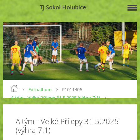
TJ Sokol Holubice
Fotoalbum
P1011406
A tým - Velké Přílepy 31.5.2025 (výhra 7:1)
A tým - Velké Přílepy 31.5.2025
(výhra 7:1)