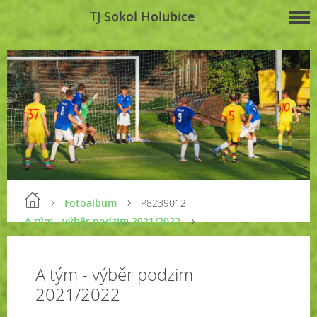
TJ Sokol Holubice
Fotoalbum
P8239012
A tým - výběr podzim 2021/2022
A tým - výběr podzim
2021/2022