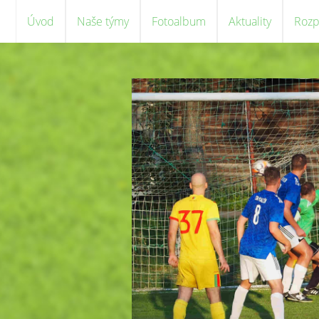
Úvod
Naše týmy
Fotoalbum
Aktuality
Rozp