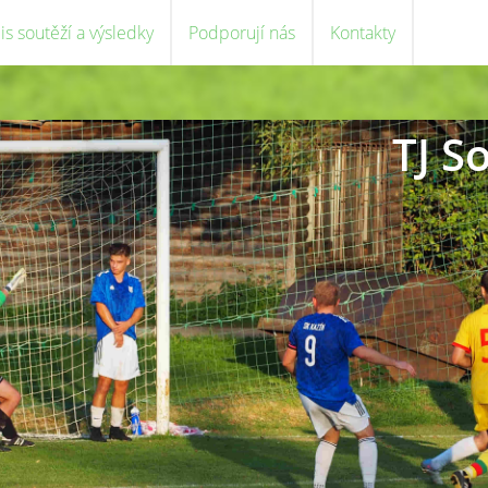
is soutěží a výsledky
Podporují nás
Kontakty
TJ S