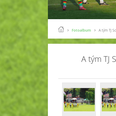
Fotoalbum
A tým TJ So
A tým TJ S