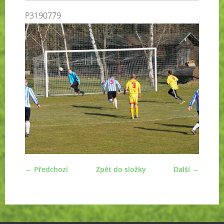
P3190779
← Předchozí
Zpět do složky
Další →