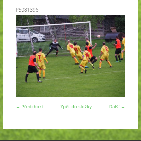
P5081396
← Předchozí
Zpět do složky
Další →