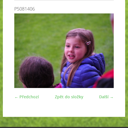
P5081406
← Předchozí
Zpět do složky
Další →