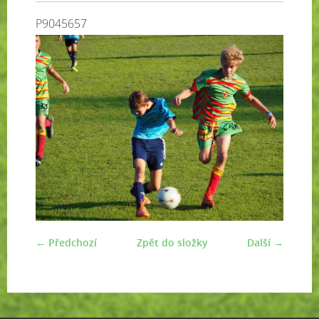
P9045657
← Předchozí
Zpět do složky
Další →