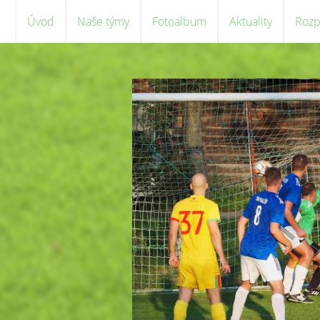
Úvod
Naše týmy
Fotoalbum
Aktuality
Rozp