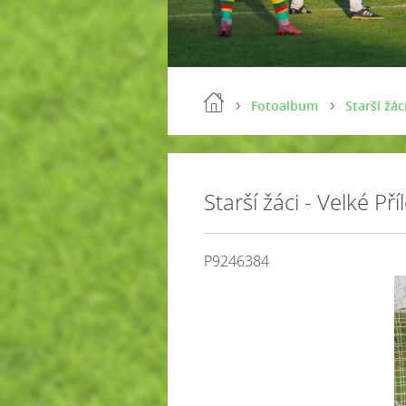
Fotoalbum
Starší žác
Starší žáci - Velké Př
P9246384