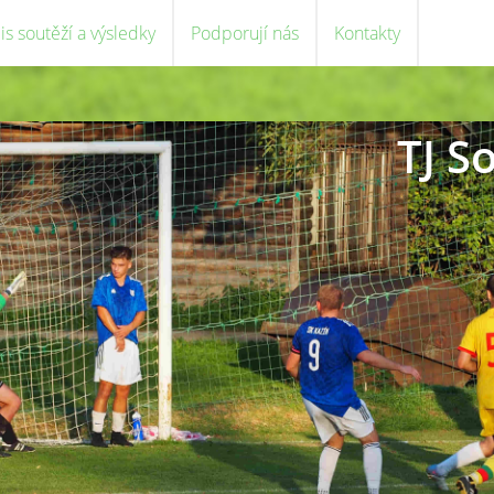
is soutěží a výsledky
Podporují nás
Kontakty
TJ S