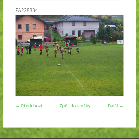
PA228834
← Předchozí
Zpět do složky
Další →