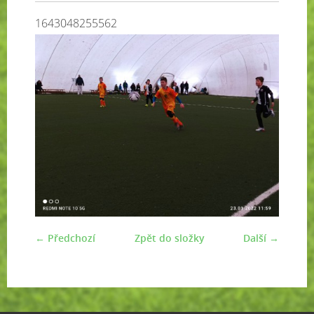
1643048255562
← Předchozí
Zpět do složky
Další →