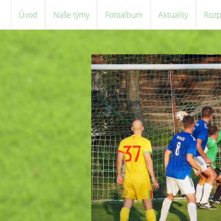
Úvod
Naše týmy
Fotoalbum
Aktuality
Rozp