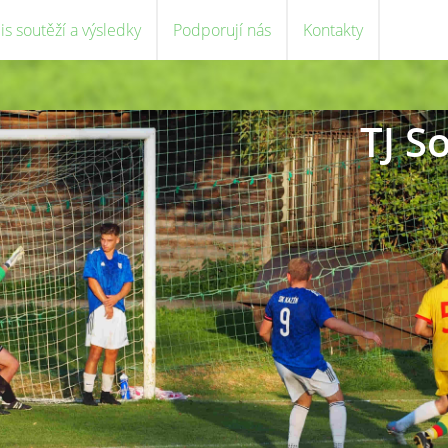
is soutěží a výsledky
Podporují nás
Kontakty
TJ S