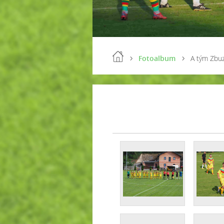
Fotoalbum
A tým Zbu