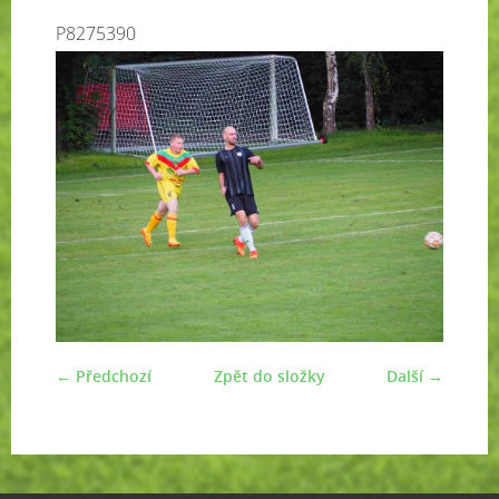
P8275390
← Předchozí
Zpět do složky
Další →