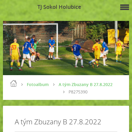
TJ Sokol Holubice
Fotoalbum
A tým Zbuzany B 27.8.2022
P8275390
A tým Zbuzany B 27.8.2022